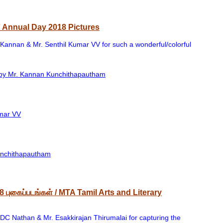
 / Annual Day 2018 Pictures
 Kannan & Mr. Senthil Kumar VV for such a wonderful/colorful
s by Mr. Kannan Kunchithapautham
umar VV
unchithapautham
8 புகைப்படங்கள் / MTA Tamil Arts and Literary
. DC Nathan & Mr.
Esakkirajan
Thirumalai
for capturing the