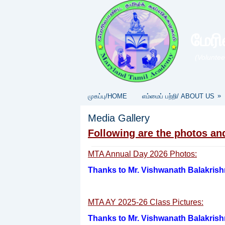
மேரி
(Voluntee
»
முகப்பு/HOME
எம்மைப் பற்றி/ ABOUT US
Media Gallery
Following are the photos an
MTA Annual Day 2026 Photos:
Thanks to Mr. Vishwanath Balakrishn
MTA AY 2025-26 Class Pictures:
Thanks to Mr. Vishwanath Balakrishn